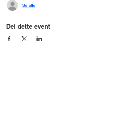
Se alle
Del dette event
Bubobubo A/S | CVR-nummer:
34470081
| Arne Jacobsens Allé 15,
2300 København S
Bubobubo AB | Org.nr.:
559001-3578
|
Fosievägen 6, 214 31 Malmö
info@bubobubo.dk
|
+45 3696 4344 | +46
40 692 7924
©
2012 - 2026