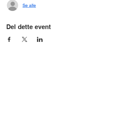
Se alle
Del dette event
Bubobubo A/S | CVR-nummer:
34470081
| Arne Jacobsens Allé 15,
2300 København S
Bubobubo AB | Org.nr.:
559001-3578
|
Fosievägen 6, 214 31 Malmö
info@bubobubo.dk
|
+45 3696 4344 | +46
40 692 7924
©
2012 - 2026