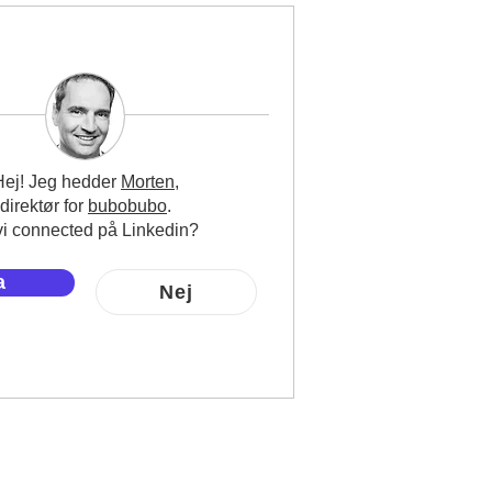
Hej! Jeg hedder
Morten,
direktør for
bubobubo
.
vi connected på Linkedin?
a
Nej