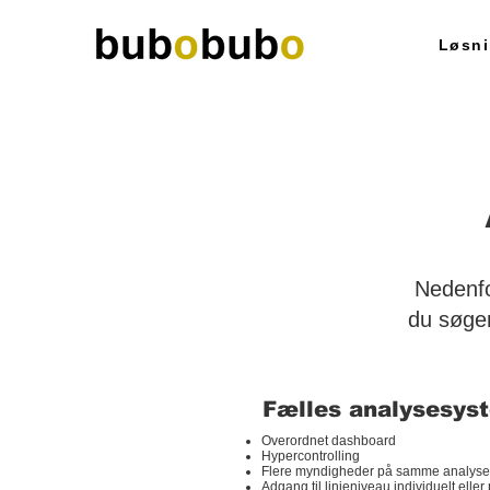
Løsni
Nedenfo
du søger
Fælles analysesys
Overordnet dashboard
Hypercontrolling
Flere myndigheder på samme analyse
Adgang til linieniveau individuelt eller