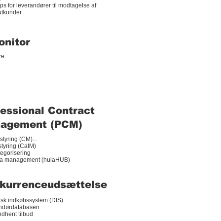
 for leverandører til modtagelse af
tkunder
onitor
ze
fessional Contract
agement (PCM)
styring (CM)
...
tyring (CatM)
egorisering
ta management (hulaHUB)
kurrenceudsættelse
sk indkøbssystem (DIS)
ndørdatabasen
ndhent tilbud