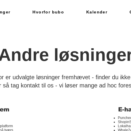
nger
Hvorfor bubo
Kalender
Andre løsninge
r er udvalgte løsninger fremhævet - finder du ikke 
 så tag kontakt til os - vi løser mange ad hoc fore
tem
E-h
Puncheo
ShopinS
platform
Lokalha
 på tværs
Whale2