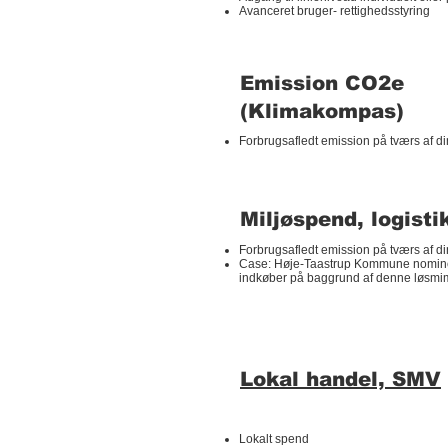
Avanceret bruger- rettighedsstyring
Emission CO2e
(Klimakompas)
Forbrugsafledt emission på tværs af di
Miljøspend, logisti
Forbrugsafledt emission på tværs af di
Case: Høje-Taastrup Kommune nominere
indkøber på baggrund af denne løsm
Lokal handel, SMV
Lokalt spend