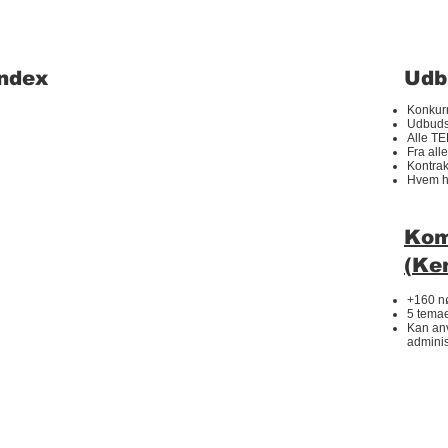
Index
Udb
Konkurr
Udbuds
Alle TE
Fra all
Kontra
Hvem h
Kom
(Ke
+160 nø
5 tema
Kan anv
adminis