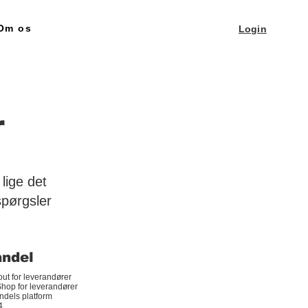
Om os
Login
r
lige det
spørgsler
andel
ut for leverandører
hop for leverandører
ndels platform
4