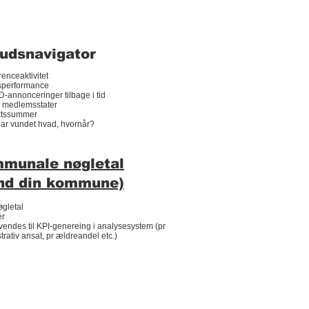
udsnavigator
enceaktivitet
performance
D-annonceringer tilbage i tid
e medlemsstater
ktssummer
ar vundet hvad, hvornår?
munale nøgletal
nd din kommune)
gletal
er
endes til KPI-genereing i analysesystem (pr
trativ ansat, pr ældreandel etc.)