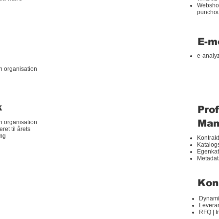
Webshops
punchou
E-m
e-analy
n organisation
k
Pro
Man
n organisation
t til årets
img
Kontrakt
Katalogs
Egenkat
Metada
Kon
Dynami
Levera
RFQ | I