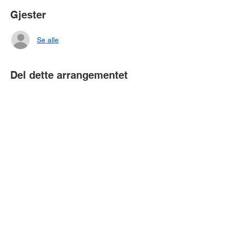
Gjester
Se alle
Del dette arrangementet
Bubobubo A/S | CVR-nummer:
34470081
| Arne Jacobsens Allé 15,
2300 København S
Bubobubo AB | Org. nr.:
559001-3578
|
Fosievägen 6, 214 31 Malmø