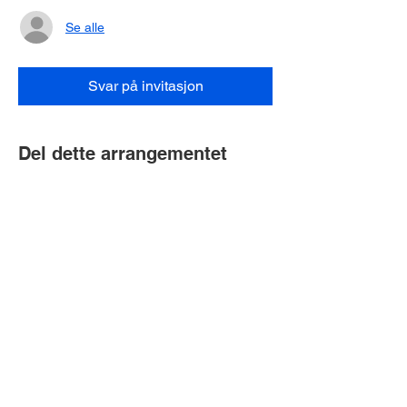
Se alle
Svar på invitasjon
Del dette arrangementet
Bubobubo A/S | CVR-nummer:
34470081
| Arne Jacobsens Allé 15,
2300 København S
Bubobubo AB | Org. nr.:
559001-3578
|
Fosievägen 6, 214 31 Malmø