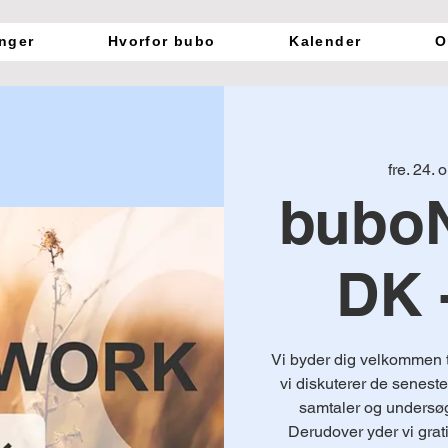
nger
Hvorfor bubo
Kalender
O
fre. 24. o
bubo
DK 
Vi byder dig velkommen
vi diskuterer de senest
samtaler og undersøg
Derudover yder vi grati