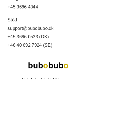
+45 3696 4344
Stöd
support@bubobubo.dk
+45 3696 0533
(DK)
+46 40 692 7924
(SE)
Bubobubo A/S | CVR-nummer:
34470081
| Arne Jacobsens Allé 15,
2300 Köpenhamn S
Bubobubo AB | Org. nr.:
559001-3578
|
Fosievägen 6, 214 31 Malmö
info@bubobubo.dk
|
+45 3696 4344
|
+46
40 692 7924
©
2012 - 2026