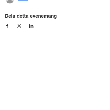
Dela detta evenemang
Bubobubo A/S | CVR-nummer:
34470081
| Arne Jacobsens Allé 15,
2300 Köpenhamn S
Bubobubo AB | Org. nr.:
559001-3578
|
Fosievägen 6, 214 31 Malmö
info@bubobubo.dk
|
+45 3696 4344
|
+46
40 692 7924
©
2012 - 2026