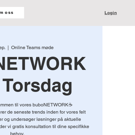
m oss
Login
ep.
  |  
Online Teams møde
NETWORK
 Torsdag
lkommen til vores buboNETWORK☕️
erer de seneste trends inden for vores felt
 og undersøger løsninger på aktuelle
er vi gratis konsultation til dine specifikke