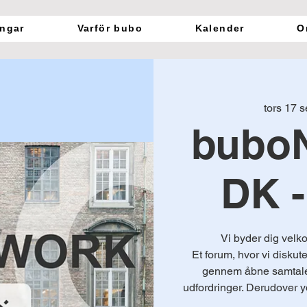
ngar
Varför bubo
Kalender
O
tors 17 s
bubo
DK -
Vi byder dig ve
Et forum, hvor vi diskut
gennem åbne samtaler
udfordringer. Derudover yd