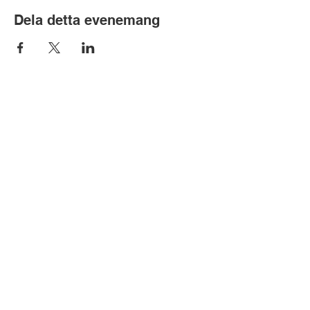
Dela detta evenemang
Bubobubo A/S | CVR-nummer:
34470081
| Arne Jacobsens Allé 15,
2300 Köpenhamn S
Bubobubo AB | Org. nr.:
559001-3578
|
Fosievägen 6, 214 31 Malmö
info@bubobubo.dk
|
+45 3696 4344
|
+46
40 692 7924
©
2012 - 2026