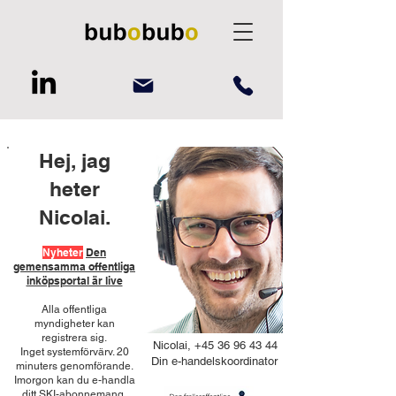
Hej, jag
heter
Nicolai.
Nyheter
Den
gemensamma offentliga
inköpsportal är live
Alla offentliga
myndigheter kan
registrera sig.
Nicolai, +45 36 96 43 44
Inget systemförvärv. 20
Din e-handelskoordinator​
minuters genomförande.
Imorgon kan du e-handla
ditt SKI-abonnemang.