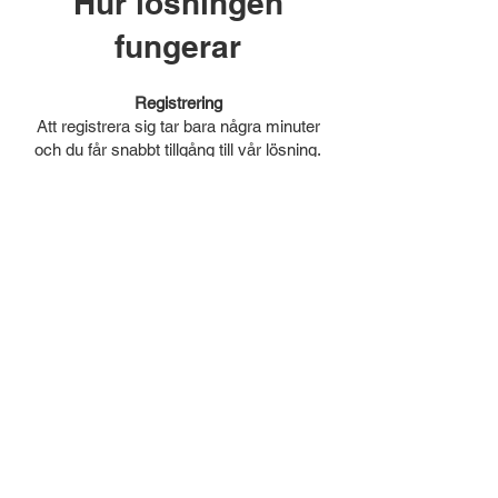
Hur lösningen
fungerar
Registrering
Att registrera sig tar bara några minuter
och du får snabbt tillgång till vår lösning.
Enkel implementering
Vår lösning kräver minimal
ansträngning från din sida och kan
implementeras snabbt och enkelt utan
teknisk expertis.
Stöd
Vi hjälper dig varje steg på vägen och
ser till att du får maximal nytta av
lösningen.
Klicka & registrera